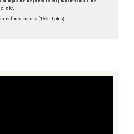
as obligatoire de prendre en plus des cours de
e, etc.
ux enfants inscrits (15% et plus).